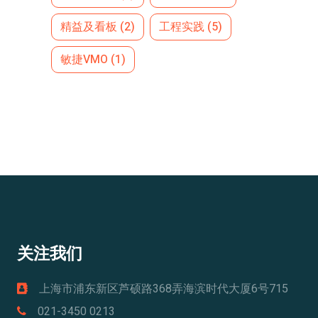
精益及看板
(2)
工程实践
(5)
敏捷VMO
(1)
关注我们
上海市浦东新区芦硕路368弄海滨时代大厦6号715
021-3450 0213