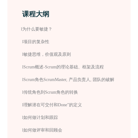
课程大纲
l
为什么要敏捷？
l
项目的复杂性
l
敏捷思维，价值观及原则
l
Scrum概述-Scrum的理论基础、框架及流程
l
Scrum角色ScrumMaster
,
产品负责人
,
团队的破解
l
传统角色到
Scrum角色的转换
l
理解潜在可交付和
Done”的定义
l
如何做计划和跟踪
l
如何做评审和回顾会