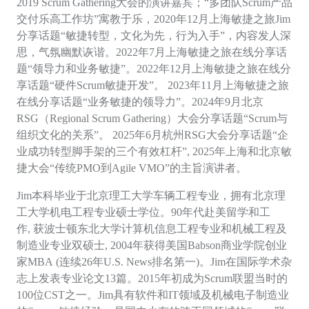
2019 Scrum Gathering大会的演讲嘉宾；“多团队Scrum产品
交付乐高工作坊”寓教于乐，2020年12月上海敏捷之旅Jim
分享话题“敏捷转型，文化为先，行为入手”，内容发人深
思，气氛幽默诙谐。2022年7月上海敏捷之旅在线分享话
题“领导力和业务敏捷”。
2022年12月上海敏捷之旅在线分
享话题“硬件Scrum敏捷开发”
。
2023年11月上海敏捷之旅
在线分享话题“业务敏捷的领导力”。2024年9月北京
RSG（Regional Scrum Gathering）大会分享话题“Scrum与
组织文化的关系”。 2
025
年
6月杭州RSG大会分享话题“企
业成功转型脚手架的三个有效杠杆
”
,
2
025
年上海和北京敏
捷大会
“传统PMO到A
gile VMO”
的主旨演讲者。
Jim
本科
毕业于北京理工大学车辆工程专业，拥有北京理
工大学机电工程专业硕士学位。
90年代赴美留学和工
作, 获波士顿东北大学计算机信息工程专业和机械工程及
制造业专业双硕士, 2004年获得美国Babson商业学院创业
家MBA
(连续26年U.S. News排名第一)。Jim在国际学术杂
志上发表专业论文13篇。2015年初成为Scrum联盟当时的
1
00
位
CST之一。Jim具有软件和IT领域及机械电子制造业