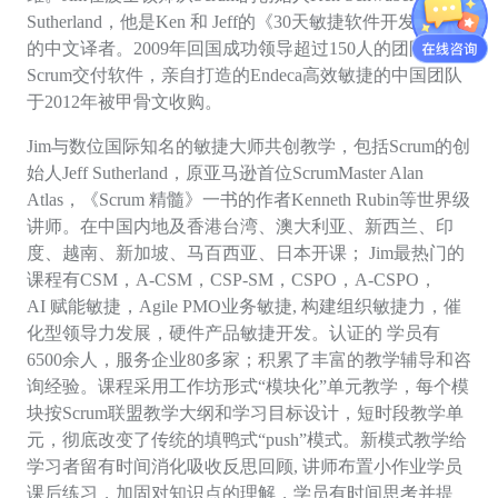
Sutherland，他是Ken 和 Jeff的《30天敏捷软件开发》一书
的中文译者。2009年回国成功领导超过150人的团队采用
Scrum交付软件，亲自打造的Endeca高效敏捷的中国团队
于2012年被甲骨文收购。
Jim与数位国际知名的敏捷大师共创教学，包括Scrum的创
始人Jeff Sutherland，原亚马逊首位ScrumMaster Alan
Atlas，《Scrum
精髓》一书的作者
Kenneth Rubin等世界级
讲师。在中国内地及香港台湾、澳大利亚、新西兰、印
度、越南、新加坡、马百西亚、日本开课； Jim最热门的
课程有CSM，A-CSM，CSP-SM，CSPO，A-CSPO，
AI
赋能敏捷，
A
gile
P
MO
业务敏捷
,
构建组织敏捷力，催
化型领导力发展，硬件产品敏捷开发。认证的
学员有
6
5
00余人，服务企业80多家；积累了丰富的教学辅导和咨
询经验。课程采用工作坊形式“模块化”单元教学，每个模
块按Scrum联盟教学大纲和学习目标设计，
短时段
教学单
元，彻底改变了传统的填鸭式
“push”模式。新模式教学给
学习者留有时间消化吸收反思回顾, 讲师布置小作业学员
课后练习，加固对知识点的理解，学员有时间思考并提