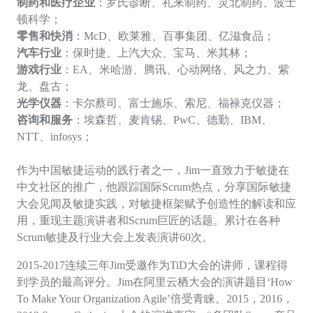
制药和医疗企业
：罗氏诊断、礼来制药、灵北制药、波士
顿科学；
零售和快消
：
McD、欧莱雅、百事集团、亿滋食品；
汽车行业
：保时捷、上汽大众、宝马、米其林；
游戏行业
：
EA、米哈游、腾讯、心动网络、风之力、紫
龙、盘古；
光学仪器
：卡尔蔡司、富士施乐、索尼、福禄克仪器；
咨询和服务
：埃森哲、麦肯锡、
PwC、德勤、IBM、
NTT、i
nfosys
；
作为中国敏捷运动的践行者之一，
Jim一直致力于敏捷在
中文社区的推广，他跟踪国际Scrum热点，分享国际敏捷
大会见闻及敏捷实践，对敏捷框架赋予创造性的解读和应
用，重现主题演讲者和Scrum巨匠的话题。累计在各种
Scrum敏捷及行业大会上发表演讲60次。
2015-2017连续三年Jim受邀作为TiD大会的讲师，课程得
到学员的最高评分。Jim在阿里云栖大会的演讲题目‘How
To Make Your Organization Agile’倍受青睐。2015，2016，