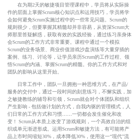
在为期2天的敏捷项目管理课程中，学员将从实际操
作的层面上掌握
Scrum
核心知识点和运用技巧，学员将学
会如何避免
Scrum
实施过程中的一些常见问题。
Scrum
的
规则很少，但要掌握其精髓却并非容易，从资深
Scrum
大
师那里答疑解惑，获取有效的实践经验，通过练习亲身体
会
Scrum
的工作方式非常重要。课程中通过一个模拟
Scrum
的业务场景、商业价值游戏沙盘演练等大量穿插的
案例、练习、讨论等，让学员亲历
Scrum
的工作过程、领
悟
Scrum
的内涵、掌握
Scrum
的精髓。你的工作方式和对
团队的影响从这里开始。
日常工作中，团队一旦拥抱一种思维方式，在产品
/
服务的交付中，通过一段时间的刻意练习，不懈实践，加
之敏捷教练的辅导和引领，
Scrum
就会对个体团队和组织
产生影响
-
包括做计划的方式，自我内驱的管理模式，人
们日常的工作方式和习惯……一切都会发生催化和改
变！
Scrum
从本质上改变了游戏规则，一个高效自治的组
织或单元渐进形成
。运用
Scrum
和敏捷方法，有可能将产
品上市时间缩短
30%
，成本降低
30%
，使用这一“现代”流