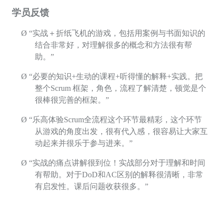
学员反馈
Ø
“实战＋折纸飞机的游戏，包括用案例与书面知识的
结合非常好，对理解很多的概念和方法很有帮
助。”
Ø
“必要的知识
+
生动的课程
+
听得懂的解释
+
实践。把
整个
Scrum
框架，角色，流程了解清楚，顿觉是个
很棒很完善的框架。”
Ø
“乐高体验
Scrum
全流程这个环节最精彩，这个环节
从游戏的角度出发，很有代入感，很容易让大家互
动起来并很乐于参与进来。”
Ø
“实战的痛点讲解很到位！实战部分对于理解和时间
有帮助。对于
DoD
和
AC
区别的解释很清晰，非常
有启发性。课后问题收获很多。”