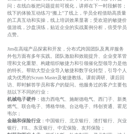
问；在线白板把问题提前可视化，讲师在下一时段解答；
线下的体验互动练习“搬上”了线上，学员全程借助高质量
的工具互动和实操，线上培训效果显著；受欢迎的敏捷价
值游戏，沙盘演练，贴近企业的实战案例分析，倍受学员
点赞。
Jim在高端产品探索和开发，分布式跨国团队及离岸服务
外包方面有多年实践。团队激励和效能提升、企业变革管
理和文化重塑、构建组织敏捷力和引领催化型领导力是他
的特长。帮助大型企业导入敏捷和数字化转型，引导个人
成为优秀的Scrum Master及敏捷教练。课前调研、课后回
访、即时解答学员和客户的疑问。他服务过的客户主要包
括以下不同的行业
：
机械电子硬件
：
德力西电气、施耐德电气、西门子、新奥
燃气、联合电子、博格华纳、台达电子、纬创资通、霍尼
韦尔；
金融和保险行业
：中国银行、北京银行、渣打银行、兴业
银行、
FIL、东亚银行、中宏保险、友邦保险；