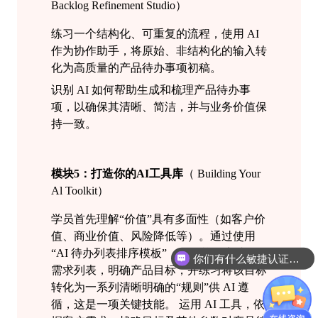
Backlog Refinement Studio
）
练习一个结构化、可重复的流程，使用
AI
作为协作助手，将原始、非结构化的输入转
化为高质量的产品待办事项初稿。
识别 AI 如何帮助生成和
梳理
产品待办事
项，以确保其清晰、简洁，并与业务价值保
持一致。
模块5：
打造你的
AI工具库
（
Building Your
Al Toolkit
）
学员首先理解
“价值”具有多面性（如客户价
值、商业价值、风险降低等）。通过使用
你们有什么敏捷认证课程吗
“AI 待办列表排序模板”，将已梳理完成的
认证课程是怎么收费的呢
需求列表，明确产品目标，并练习将该目标
转化为一系列清晰明确的“规则”供 AI 遵
循，这是一项关键技能。
运用
AI 工具，依