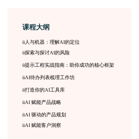
课程大纲
ü
人与机器：理解
AI
的定位
ü
探索与探讨
AI
的风险
ü
提示工程实战指南：助你成功的核心框架
ü
AI待办列表
梳理
工作坊
ü
打造你的
AI工具库
ü
AI 赋能产品战略
ü
AI 驱动的产品规划
ü
AI 赋能客户洞察