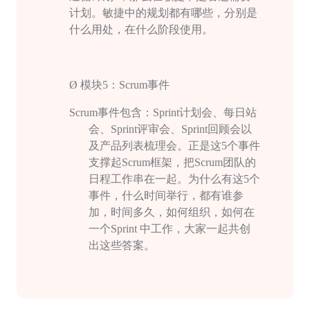
计划。敏捷中的规划都有哪些，分别是
什么用处，在什么阶段使用。
Ø
模块
5
：
Scrum
事件
Scrum
事件包含：
Sprint
计划会、每日站
会、
Sprint
评审会、
Sprint
回顾会以
及产品列表梳理会。正是这
5
个事件
支撑起
Scrum
框架，把
Scrum
团队的
日程工作串在一起。为什么有这
5
个
事件，什么时间举行，都有谁参
加，时间多久，如何组织，如何在
一个
Sprint
中工作，大家一起共创
出这些答案。