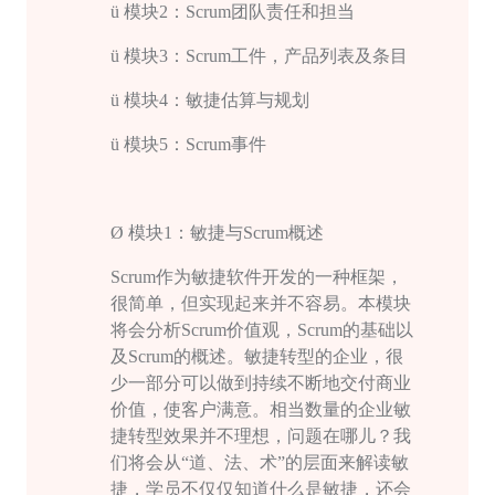
ü
模块
2
：
Scrum
团队责任和担当
ü
模块
3
：
Scrum
工件，产品列表及条目
ü
模块
4
：敏捷估算与规划
ü
模块
5
：
Scrum
事件
Ø
模块
1
：敏捷与
Scrum
概述
Scrum
作为敏捷软件开发的一种框架，
很简单，但实现起来并不容易。本模块
将会分析
Scrum
价值观，
Scrum
的基础以
及
Scrum
的概述。敏捷转型的企业，很
少一部分可以做到持续不断地交付商业
价值，使客户满意。相当数量的企业敏
捷转型效果并不理想，问题在哪儿？我
们将会从“道、法、术”的层面来解读敏
捷，学员不仅仅知道什么是敏捷，还会