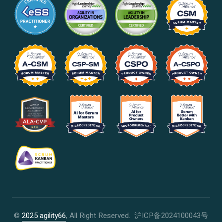
©
2025 agility66
, All Right Reserved.
沪ICP备2024100043号