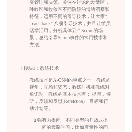
突管理和决策。关注在讨论的发散区，
呻吟区和收敛区不同阶段的情绪洞察和
特征，运用不同的引导技术，让大家”
Teach back
” 八项引导技术，并且让学员
活学活用，分析具体五个
Scrum
的场
景，总结引导
Scrum
事件的常⽤技术和
⽅法。
l
模块
3
：教练技术
教练技术是
A-CSM
的重点之一，教练的
视⻆，立场和姿态，教练时机和教练对
象识别，教练的基本技术有： 提问，倾
听，反馈和反思
(Refelction)
，目标和行
动计划等。
ü
强有力提问，不同类型的开放式提
问的套路学习，比如度量性的问