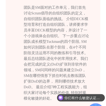
团队是
SM
面对的工作单元，我们首先
讨论
Scrum
倡导的自组织团队的定义，
自组织团队面临的挑战。 介绍
DECK
模
型培育和打造自组织团队，讲师要求学
员丰富
DECK
模型的内容，并设计了一
个小游戏体会自组织。 下一步重点讨论
团队成长模型
Tuckman
的四个阶段
, SM
如何识别团队在那个阶段，在
4
个不同
阶段灵活运用不同的教练和引导技术。
最后总结团队进化中的常⽤技术。我们
会把完成的定义
(DoD)
扩张到非软件的
领域，
SM
问同样的问题来建立
DoD
，
SM
在哪些情形下抓住时机去教练团队
扩张
DoD
的边界， 用到哪些技术放大
DoD
。 最后介绍
7
种工程实践能力，组
织大家讨论每个实践的价值
,
特别对规
你们有什么敏捷认证课程吗
模化敏捷的好处。