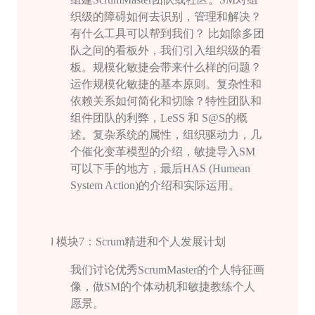
织级的障碍如何去识别，管理和解决？
有什么工具可以帮到我们？ 比如除多团
队之间的看板外，我们引入组织级的看
板。规模化敏捷会带来什么样的问题？
运作规模化敏捷的基本原则。复杂性和
依赖关系如何简化和切除？特性团队和
组件团队的利弊，
LeSS
和
S@S
的概
述。复杂系统的属性，组织驱动⼒，几
个催化变革模型的介绍，敏捷导入
SM
可以下手的地方，最后
HAS (Humean
System Action)
的介绍和实际运用。
l
模块
7
：
Scrum
精进和个人发展计划
我们讨论优秀
ScrumMaster
的个人特征画
像，做
SM
的个体动机和敏捷教练个⼈
愿景。