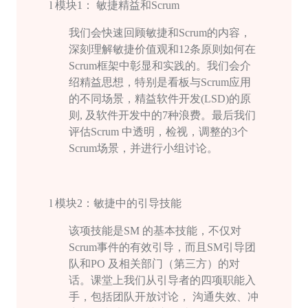
l
模块
1
： 敏捷精益和
Scrum
我们会快速回顾敏捷和
Scrum
的内容，
深刻理解敏捷价值观和
12
条原则如何在
Scrum
框架中彰显和实践的。我们会介
绍精益思想，特别是看板与
Scrum
应用
的不同场景，精益软件开发
(LSD)
的原
则
,
及软件开发中的
7
种浪费。最后我们
评估
Scrum
中透明，检视，调整的
3
个
Scrum
场景，并进行小组讨论。
l
模块
2
：敏捷中的引导技能
该项技能是
SM
的基本技能，不仅对
Scrum
事件的有效引导，而且
SM
引导团
队和
PO
及相关部门（第三方）的对
话。课堂上我们从引导者的四项职能入
手，包括团队开放讨论， 沟通失效、冲