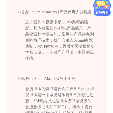
l
模块
5
：
ScrumMaster
对产品负责人的服务
这方面的内容更多是
CSPO
课程的缩
影。具体有帮助
PO
精化产品愿景，产
品探索和挖掘技能，常用的产品待办列
表的梳理技术；我们会引入
Scrum
的 双
轨制，
MVP
的实例，最后学员要根据所
学知识设计一个引导产品某一主题的工
作坊。
l
模块
6
：
ScrumMaster
服务于组织
敏捷组织的特点是什么？自组织团队和
视组织是一个系统是敏捷组织的核心思
想。
SM
最高级别是组织级或系统级的
敏捷教练（比如
ORSC
）。组织中需要
组建
ScrumMaster
团队或社区。
SM
对组