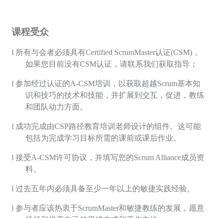
课程受众
l
所有与会者必须具有
Certified ScrumMaster
认证
(CSM)
，
如果您目前没有
CSM
认证，请联系我们获取指导；
l
参加经过认证的
A-CSM
培训，以获取超越
Scrum
基本知
识和技巧的技术和技能，并扩展到交互，促进，教练
和团队动力方面。
l
成功完成由
CSP
路径教育培训老师设计的组件。这可能
包括为完成学习目标所需的课前或课后作业。
l
接受
A-CSM
许可协议，并填写您的
Scrum Alliance
成员资
料。
l
过去五年内必须具备至少一年以上的敏捷实践经验。
l
参与者应该热衷于
ScrumMaster
和敏捷教练的发展，愿意