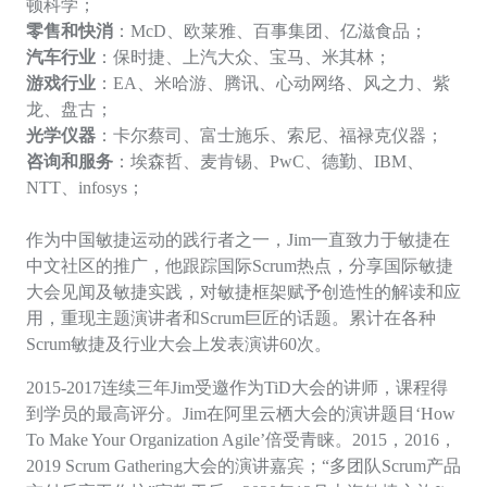
顿科学；
零售和快消
：
McD、欧莱雅、百事集团、亿滋食品；
汽车行业
：保时捷、上汽大众、宝马、米其林；
游戏行业
：
EA、米哈游、腾讯、心动网络、风之力、紫
龙、盘古；
光学仪器
：卡尔蔡司、富士施乐、索尼、福禄克仪器；
咨询和服务
：埃森哲、麦肯锡、
PwC、德勤、IBM、
NTT、i
nfosys
；
作为中国敏捷运动的践行者之一，
Jim一直致力于敏捷在
中文社区的推广，他跟踪国际Scrum热点，分享国际敏捷
大会见闻及敏捷实践，对敏捷框架赋予创造性的解读和应
用，重现主题演讲者和Scrum巨匠的话题。累计在各种
Scrum敏捷及行业大会上发表演讲60次。
2015-2017连续三年Jim受邀作为TiD大会的讲师，课程得
到学员的最高评分。Jim在阿里云栖大会的演讲题目‘How
To Make Your Organization Agile’倍受青睐。2015，2016，
2019 Scrum Gathering大会的演讲嘉宾；“多团队Scrum产品