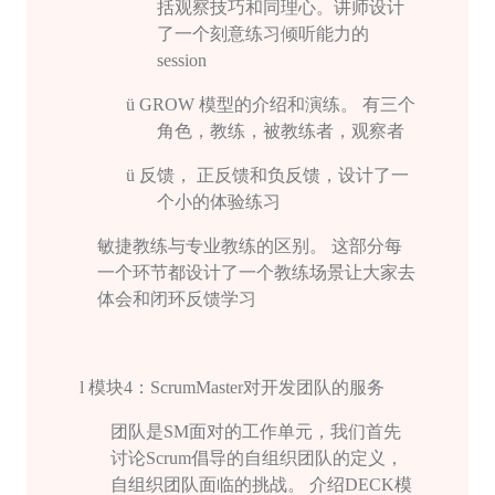
括观察技巧和同理心。讲师设计
了一个刻意练习倾听能力的
session
ü
GROW
模型的介绍和演练。 有三个
角色，教练，被教练者，观察者
ü
反馈， 正反馈和负反馈，设计了一
个小的体验练习
敏捷教练与专业教练的区别。 这部分每
一个环节都设计了一个教练场景让大家去
体会和闭环反馈学习
l
模块
4
：
ScrumMaster
对开发团队的服务
团队是
SM
面对的工作单元，我们首先
讨论
Scrum
倡导的自组织团队的定义，
自组织团队面临的挑战。 介绍
DECK
模