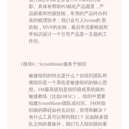
影。具体有帮助
PO
精化产品愿景，产
品探索和挖掘技能，常用的产品待办列
表的梳理技术；我们会引入
Scrum
的 双
轨制，
MVP
的实例，最后学员要根据所
学知识设计一个引导产品某一主题的工
作坊。
l
模块
6
：
ScrumMaster
服务于组织
敏捷组织的特点是什么？自组织团队和
视组织是一个系统是敏捷组织的核心思
想。
SM
最高级别是组织级或系统级的
敏捷教练（比如
ORSC
）。组织中需要
组建
ScrumMaster
团队或社区。
SM
对组
织级的障碍如何去识别，管理和解决？
有什么工具可以帮到我们？ 比如除多团
队之间的看板外，我们引入组织级的看