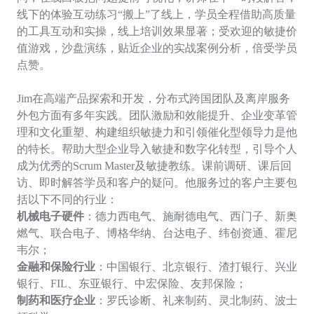
线下的体验互动练习“搬上”了线上，学员全程借助高质量
的工具互动和实操，线上培训效果显著；受欢迎的敏捷价
值游戏，沙盘演练，贴近企业的实战案例分析，倍受学员
点赞。
Jim在高端产品探索和开发，分布式跨国团队及离岸服务
外包方面有多年实践。团队激励和效能提升、企业变革管
理和文化重塑、构建组织敏捷力和引领催化型领导力是他
的特长。帮助大型企业导入敏捷和数字化转型，引导个人
成为优秀的Scrum Master及敏捷教练。课前调研、课后回
访、即时解答学员和客户的疑问。他服务过的客户主要包
括以下不同的行业
：
机械电子硬件
：
德力西电气、施耐德电气、西门子、新奥
燃气、联合电子、博格华纳、台达电子、纬创资通、霍尼
韦尔；
金融和保险行业
：中国银行、北京银行、渣打银行、兴业
银行、
FIL、东亚银行、中宏保险、友邦保险；
制药和医疗企业
：罗氏诊断、礼来制药、灵北制药、波士