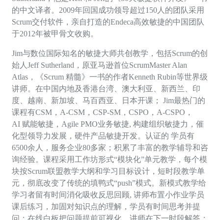
的中文译者。2009年回国成功领导超过150人的团队采用
Scrum交付软件，亲自打造的Endeca高效敏捷的中国团队
于2012年被甲骨文收购。
Jim与数位国际知名的敏捷大师共创教学，包括Scrum的创
始人Jeff Sutherland，原亚马逊首位ScrumMaster Alan
Atlas，《Scrum
精髓》一书的作者
Kenneth Rubin等世界级
讲师。在中国内地及香港台湾、澳大利亚、新西兰、印
度、越南、新加坡、马百西亚、日本开课； Jim最热门的
课程有CSM，A-CSM，CSP-SM，CSPO，A-CSPO，
AI
赋能敏捷，
A
gile
P
MO
业务敏捷
,
构建组织敏捷力，催
化型领导力发展，硬件产品敏捷开发。认证的
学员有
6
5
00余人，服务企业80多家；积累了丰富的教学辅导和咨
询经验。课程采用工作坊形式“模块化”单元教学，每个模
块按Scrum联盟教学大纲和学习目标设计，
短时段
教学单
元，彻底改变了传统的填鸭式
“push”模式。新模式教学给
学习者留有时间消化吸收反思回顾, 讲师布置小作业学员
课后练习，加固对知识点的理解，学员有时间思考并提
问；在线白板把问题提前可视化，讲师在下一时段解答；