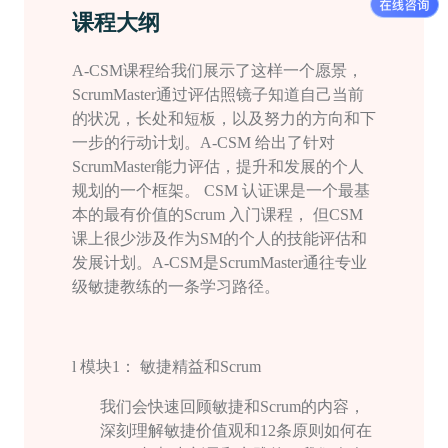
课程大纲
A-CSM
课程给我们展示了这样一个愿景，
ScrumMaster
通过评估照镜子知道自己当前
的状况，长处和短板，以及努力的方向和下
一步的行动计划。
A-CSM
给出了针对
ScrumMaster
能力评估，提升和发展的个人
规划的一个框架。
CSM
认证课是一个最基
本的最有价值的
Scrum
入门课程， 但
CSM
课上很少涉及作为
SM
的个人的技能评估和
发展计划。
A-CSM
是
ScrumMaster
通往专业
级敏捷教练的一条学习路径。
l
模块
1
： 敏捷精益和
Scrum
我们会快速回顾敏捷和
Scrum
的内容，
深刻理解敏捷价值观和
12
条原则如何在