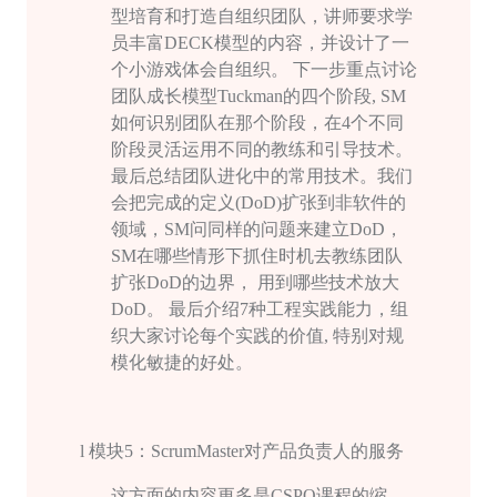
型培育和打造自组织团队，讲师要求学
员丰富
DECK
模型的内容，并设计了一
个小游戏体会自组织。 下一步重点讨论
团队成长模型
Tuckman
的四个阶段
, SM
如何识别团队在那个阶段，在
4
个不同
阶段灵活运用不同的教练和引导技术。
最后总结团队进化中的常⽤技术。我们
会把完成的定义
(DoD)
扩张到非软件的
领域，
SM
问同样的问题来建立
DoD
，
SM
在哪些情形下抓住时机去教练团队
扩张
DoD
的边界， 用到哪些技术放大
DoD
。 最后介绍
7
种工程实践能力，组
织大家讨论每个实践的价值
,
特别对规
模化敏捷的好处。
l
模块
5
：
ScrumMaster
对产品负责人的服务
这方面的内容更多是
CSPO
课程的缩