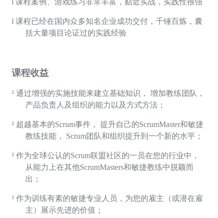
l
课程案例、游戏练习非常丰富，贴近实战，实践性很强
l
课程已经在国内众多知名企业成功交付，千锤百炼，囊
括大量项目论证过的实践经验
课程收益
²
通过增强的实施技能来建立基础知识， 增加教练团队，
产品负责人及组织的能力以及方式方法；
²
超越基本的
Scrum
事件， 提升自己的
ScrumMaster
和敏捷
教练技能，
Scrum
团队和组织提升到一个新的水平；
²
作为全球公认的
Scrum
联盟社区的一员在您的行业中，
从能力上在其他
ScrumMasters
和敏捷教练中脱颖而
出；
²
作为训练有素的敏捷专业人员，为您的雇主（或潜在雇
主）展示先进的价值；