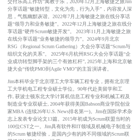
交付乐高工作坊”寓教于乐，2020年12月上海敏捷之旅Jim
分享话题“敏捷转型，文化为先，行为入手”，内容发人深
思，气氛幽默诙谐。2022年7月上海敏捷之旅在线分享话
题“领导力和业务敏捷”。
2022年12月上海敏捷之旅在线分
享话题“硬件Scrum敏捷开发”
。
2023年11月上海敏捷之旅
在线分享话题“业务敏捷的领导力”。2024年9月北京
RSG（Regional Scrum Gathering）大会分享话题“Scrum与
组织文化的关系”。 2
025
年
6月杭州RSG大会分享话题“企
业成功转型脚手架的三个有效杠杆
”
,
2
025
年上海和北京敏
捷大会
“传统PMO到A
gile VMO”
的主旨演讲者。
Jim
本科
毕业于北京理工大学车辆工程专业，拥有北京理
工大学机电工程专业硕士学位。
90年代赴美留学和工
作, 获波士顿东北大学计算机信息工程专业和机械工程及
制造业专业双硕士, 2004年获得美国Babson商业学院创业
家MBA
(连续26年U.S. News排名第一)。Jim在国际学术杂
志上发表专业论文13篇。2015年初成为Scrum联盟当时的
1
00
位
CST之一。Jim具有软件和IT领域及机械电子制造业
的Scrum 敏捷经验，是国内少有的跨不同领域的Scrum联