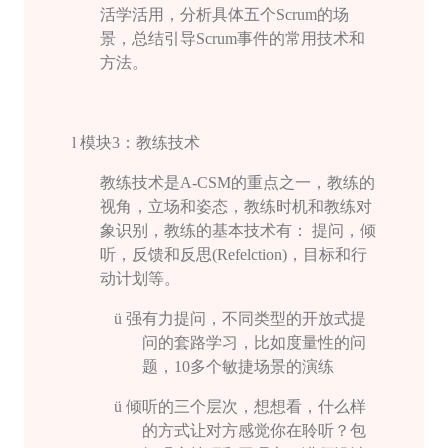
活学活用，分析具体五个
Scrum
的场
景，总结引导
Scrum
事件的常⽤技术和
⽅法。
l
模块
3
：教练技术
教练技术是
A-CSM
的重点之一，教练的
视⻆，立场和姿态，教练时机和教练对
象识别，教练的基本技术有： 提问，倾
听，反馈和反思
(Refelction)
，目标和行
动计划等。
ü
强有力提问，不同类型的开放式提
问的套路学习，比如度量性的问
题，
10
多个敏捷场景的演练
ü
倾听的三个层次，想想看，什么样
的方式让对方感觉你在聆听？包