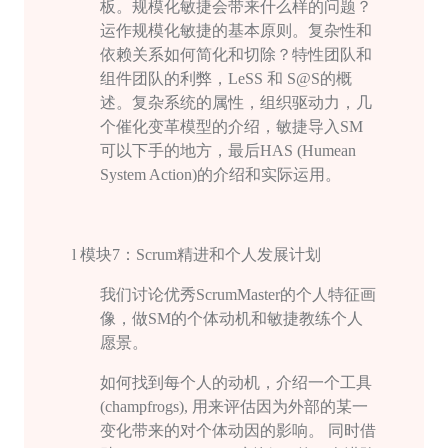
板。规模化敏捷会带来什么样的问题？
运作规模化敏捷的基本原则。复杂性和
依赖关系如何简化和切除？特性团队和
组件团队的利弊，
LeSS
和
S@S
的概
述。复杂系统的属性，组织驱动⼒，几
个催化变革模型的介绍，敏捷导入
SM
可以下手的地方，最后
HAS (Humean
System Action)
的介绍和实际运用。
l
模块
7
：
Scrum
精进和个人发展计划
我们讨论优秀
ScrumMaster
的个人特征画
像，做
SM
的个体动机和敏捷教练个⼈
愿景。
如何找到每个人的动机，介绍一个工具
(champfrogs),
用来评估因为外部的某一
变化带来的对个体动因的影响。 同时借