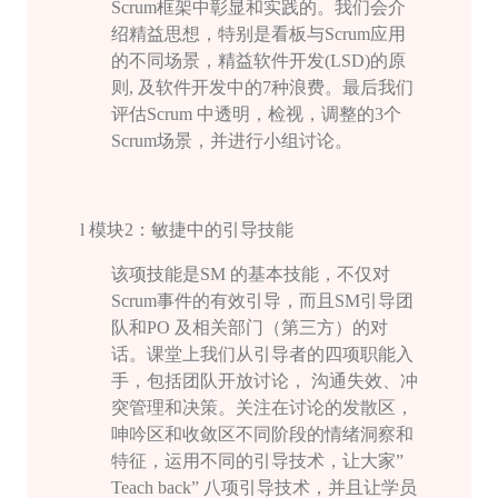
Scrum
框架中彰显和实践的。我们会介
绍精益思想，特别是看板与
Scrum
应用
的不同场景，精益软件开发
(LSD)
的原
则
,
及软件开发中的
7
种浪费。最后我们
评估
Scrum
中透明，检视，调整的
3
个
Scrum
场景，并进行小组讨论。
l
模块
2
：敏捷中的引导技能
该项技能是
SM
的基本技能，不仅对
Scrum
事件的有效引导，而且
SM
引导团
队和
PO
及相关部门（第三方）的对
话。课堂上我们从引导者的四项职能入
手，包括团队开放讨论， 沟通失效、冲
突管理和决策。关注在讨论的发散区，
呻吟区和收敛区不同阶段的情绪洞察和
特征，运用不同的引导技术，让大家”
Teach back
” 八项引导技术，并且让学员