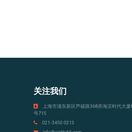
关注我们
上海市浦东新区芦硕路368弄海滨时代大厦
号715
021-3450 0213