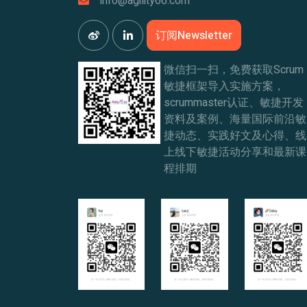
info@agility66.com
订阅Newsletter
微信扫一扫，免费获取Scrum
敏捷框架导入实施方案，
scrummaster认证、敏捷开发
资料及案例、海量国际前沿敏
捷动态、实践好文及心得、线
上线下敏捷活动分享和最新课
程排期