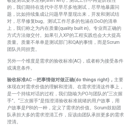
敏捷测试要求左移(shift left)，测试工作不再是阶段性
的，我们期待在迭代中尽早尽多地测试，尽早地暴露问
题，比如持续集成让问题早早显现出来，开发和测试结
对，尽早修复bug。测试工作尽多的包涵在DoD的清单
上，我们称之为内在质量(quality built in)。专业而正确的
方式方法做交付。如果引入XP的工程实践也会大大提高
质量。质量不单单是测试部门和QA的事情，而是Scrum
团队共同担责。
另外一个维度是需求的验收标准(AC)，或者称为接受条件
或满意条件。
验收标准AC --
把事情做对做正确(do things right)，
主要
体现在对需求价值的理解和澄清。在需求澄清这件事上，
是一个持续对话的过程，我们隐喻为PO与团队的“三次握
手”。“三次握手”是指澄清验收标准就绪的用户故事，用
户故事是PBI的一种，定义了需求的价值。Scrum鼓励团
队承担大多的需求澄清工作，应该由团队承担更多的需求
澄清。