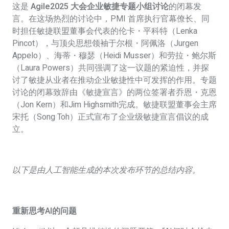
这是
Agile2025 大会企业敏捷专题小组讨论
的闭幕发
言。在这场热烈的讨论中，PMI 首席执行官幕僚长、同
时担任敏捷联盟董事会代表的伦卡・平科特（Lenka
Pincot），与顶尖思想领袖于尔根・阿佩洛（Jurgen
Appelo）、海蒂・穆瑟（Heidi Musser）和劳拉・鲍尔斯
（Laura Powers）共同强调了这一议题的紧迫性，并探
讨了敏捷从业者在推动企业敏捷
性
中可发挥的作用。专题
讨论的闭幕致辞由《敏捷宣言》的两位签署者乔恩・克恩
（Jon Kern）和
Jim Highsmith
完成。敏捷联盟董事会主席
宋托（Song Toh）正式宣布了企业级敏捷宣言倡议的成
立。
以下是由人工智能生成的本次发布环节的总结内容。
重新思考AI的问题