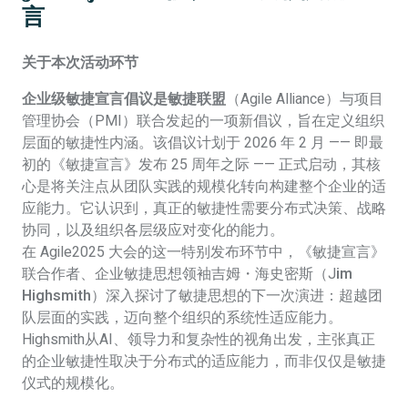
言
关于本次活动环节
企业级敏捷宣言倡议是敏捷联盟
（Agile Alliance）与项目
管理协会（PMI）联合发起的一项新倡议，旨在定义组织
层面的敏捷性内涵。该倡议计划于 2026 年 2 月 —— 即最
初的《敏捷宣言》发布 25 周年之际 —— 正式启动，其核
心是将关注点从团队实践的规模化转向构建整个企业的适
应能力。它认识到，真正的敏捷性需要分布式决策、战略
协同，以及组织各层级应对变化的能力。
在 Agile2025 大会的这一特别发布环节中，《敏捷宣言》
联合作者、企业敏捷思想领袖吉姆・海史密斯（J
im
Highsmith
）深入探讨了敏捷思想的下一次演进：超越团
队层面的实践，迈向整个组织的系统性适应能力。
Highsmith
从AI、领导力和复杂性的视角出发，主张真正
的企业敏捷性取决于分布式的适应能力，而非仅仅是敏捷
仪式的规模化。