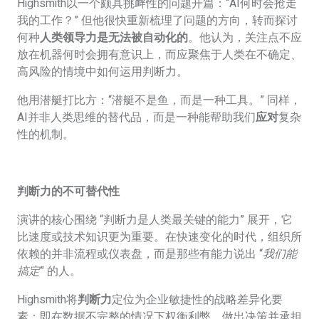
Highsmith
以一个颇具挑衅性的问题开篇：“AI何时会抢走
我的工作？” 但他很快重新梳理了问题的方向，转而探讨
何种
人类领导力是无法被自动化的
。他认为，关注点不应
放在机器何时会拥有意识上，而应聚焦于人类在不确定、
高风险的情境中如何运用判断力。
他用潜艇打比方：“潜艇不是鱼，而是一种工具。” 同样，
AI并非人类思维的替代品，而是一种能帮助我们
应对
复杂
性的机制。
判断力的不可替代性
演讲的核心围绕 “判断力是人类最关键的能力” 展开，它
比速度或技术知识更为重要。在快速变化的时代，组织所
依赖的并非流程或仪表盘，而是那些有能力说出 “
我们能
搞定
” 的人。
Highsmith
将
判断力
定位为企业敏捷性的战略差异化要
素：即在数据不完整的情况下权衡利弊、做出决策并承担